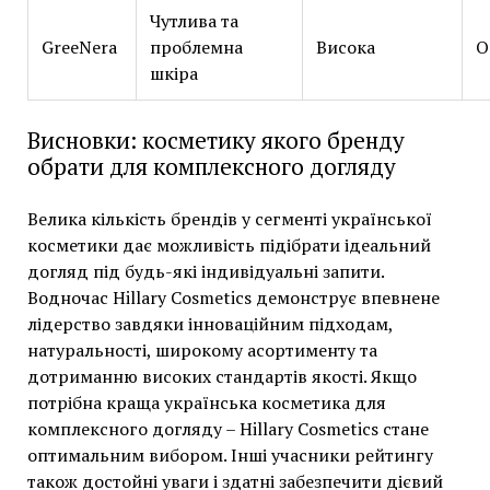
Чутлива та
GreeNera
проблемна
Висока
О
шкіра
Висновки: косметику якого бренду
обрати для комплексного догляду
Велика кількість брендів у сегменті української
косметики дає можливість підібрати ідеальний
догляд під будь-які індивідуальні запити.
Водночас Hillary Cosmetics демонструє впевнене
лідерство завдяки інноваційним підходам,
натуральності, широкому асортименту та
дотриманню високих стандартів якості. Якщо
потрібна краща українська косметика для
комплексного догляду – Hillary Cosmetics стане
оптимальним вибором. Інші учасники рейтингу
також достойні уваги і здатні забезпечити дієвий