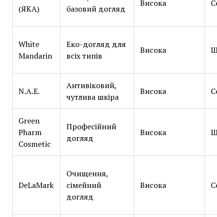
Висока
С
(ЯКА)
базовий догляд
White
Еко-догляд для
Висока
Ш
Mandarin
всіх типів
Антивіковий,
N.A.E.
Висока
С
чутлива шкіра
Green
Професійний
Pharm
Висока
Ш
догляд
Cosmetic
Очищення,
DeLaMark
сімейний
Висока
С
догляд