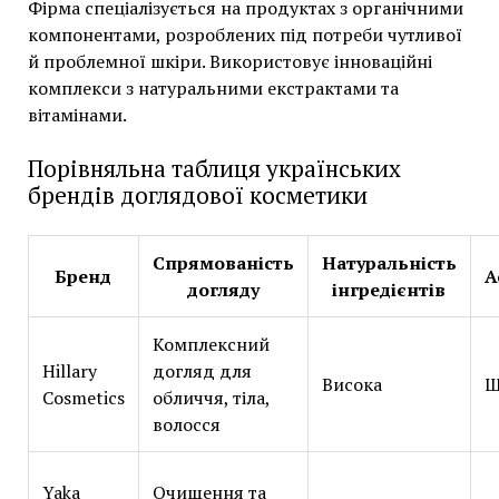
Фірма спеціалізується на продуктах з органічними
компонентами, розроблених під потреби чутливої
й проблемної шкіри. Використовує інноваційні
комплекси з натуральними екстрактами та
вітамінами.
Порівняльна таблиця українських
брендів доглядової косметики
Спрямованість
Натуральність
Бренд
А
догляду
інгредієнтів
Комплексний
Hillary
догляд для
Висока
Ш
Cosmetics
обличчя, тіла,
волосся
Yaka
Очищення та