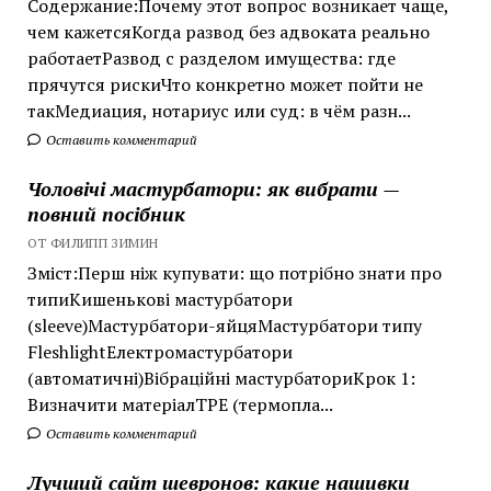
Содержание:Почему этот вопрос возникает чаще,
чем кажетсяКогда развод без адвоката реально
работаетРазвод с разделом имущества: где
прячутся рискиЧто конкретно может пойти не
такМедиация, нотариус или суд: в чём разн...
Оставить комментарий
Чоловічі мастурбатори: як вибрати —
повний посібник
ОТ ФИЛИПП ЗИМИН
Зміст:Перш ніж купувати: що потрібно знати про
типиКишенькові мастурбатори
(sleeve)Мастурбатори-яйцяМастурбатори типу
FleshlightЕлектромастурбатори
(автоматичні)Вібраційні мастурбаториКрок 1:
Визначити матеріалTPE (термопла...
Оставить комментарий
Лучший сайт шевронов: какие нашивки