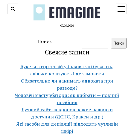
открыт
меню
07.08.2026
Поиск
Поиск
Свежие записи
Букети з гортензій у Львові: які бувають,
скільки коштують і де замовити
Обязательно ли нанимать адвоката при
разводе?
Чоловічі мастурбатори: як вибрати — повний
посібник
Лучший сайт шевронов: какие нашивки
доступны (ДСНС, Кракен и др.)
Які засоби для депіляції підходять чутливій
шкірі