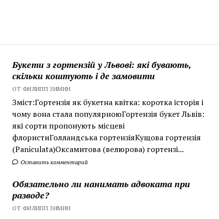
Букети з гортензій у Львові: які бувають,
скільки коштують і де замовити
ОТ ФИЛИПП ЗИМИН
Зміст:Гортензія як букетна квітка: коротка історія і
чому вона стала популярноюГортензія букет Львів:
які сорти пропонують місцеві
флористиГолландська гортензіяКущова гортензія
(Paniculata)Оксамитова (велюрова) гортензі...
Оставить комментарий
Обязательно ли нанимать адвоката при
разводе?
ОТ ФИЛИПП ЗИМИН