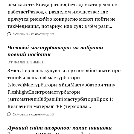
чем кажетсяКогда развод без адвоката реально
работаетРазвод с разделом имущества: где
прячутся рискиЧто конкретно может пойти не
такМедиация, нотариус или суд: в чём разн...
Оставить комментарий
Чоловічі мастурбатори: як вибрати —
повний посібник
ОТ ФИЛИПП ЗИМИН
Зміст:Перш ніж купувати: що потрібно знати про
типиКишенькові мастурбатори
(sleeve)Мастурбатори-яйцяМастурбатори типу
FleshlightЕлектромастурбатори
(автоматичні)Вібраційні мастурбаториКрок 1:
Визначити матеріалTPE (термопла...
Оставить комментарий
Лучший сайт шевронов: какие нашивки