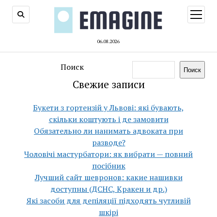
открыт
меню
06.08.2026
Поиск
Поиск
Свежие записи
Букети з гортензій у Львові: які бувають,
скільки коштують і де замовити
Обязательно ли нанимать адвоката при
разводе?
Чоловічі мастурбатори: як вибрати — повний
посібник
Лучший сайт шевронов: какие нашивки
доступны (ДСНС, Кракен и др.)
Які засоби для депіляції підходять чутливій
шкірі