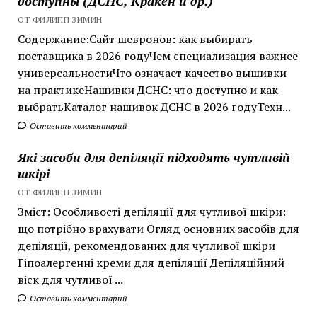
доступны (ДСНС, Кракен и др.)
ОТ ФИЛИПП ЗИМИН
Содержание:Сайт шевронов: как выбирать
поставщика в 2026 годуЧем специализация важнее
универсальностиЧто означает качество вышивки
на практикеНашивки ДСНС: что доступно и как
выбратьКаталог нашивок ДСНС в 2026 годуТехн...
Оставить комментарий
Які засоби для депіляції підходять чутливій
шкірі
ОТ ФИЛИПП ЗИМИН
Зміст: Особливості депіляції для чутливої шкіри:
що потрібно врахувати Огляд основних засобів для
депіляції, рекомендованих для чутливої шкіри
Гіпоалергенні креми для депіляції Депіляційний
віск для чутливої ...
Оставить комментарий