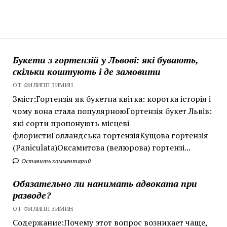
Букети з гортензій у Львові: які бувають,
скільки коштують і де замовити
ОТ ФИЛИПП ЗИМИН
Зміст:Гортензія як букетна квітка: коротка історія і
чому вона стала популярноюГортензія букет Львів:
які сорти пропонують місцеві
флористиГолландська гортензіяКущова гортензія
(Paniculata)Оксамитова (велюрова) гортензі...
Оставить комментарий
Обязательно ли нанимать адвоката при
разводе?
ОТ ФИЛИПП ЗИМИН
Содержание:Почему этот вопрос возникает чаще,