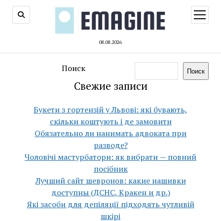
открыт
меню
08.08.2026
Поиск
Поиск
Свежие записи
Букети з гортензій у Львові: які бувають,
скільки коштують і де замовити
Обязательно ли нанимать адвоката при
разводе?
Чоловічі мастурбатори: як вибрати — повний
посібник
Лучший сайт шевронов: какие нашивки
доступны (ДСНС, Кракен и др.)
Які засоби для депіляції підходять чутливій
шкірі