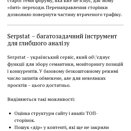
старої теми форуму, яка вже не існує, дає йому
«биті» переходи. Перенаправлення сторінки
дозволило повернути частину втраченого трафіку.
Serpstat – багатозадачний інструмент
для глибшого аналізу
Serpstat – український сервіс, який об\’єднує
функції для збору семантики, моніторингу позицій
і конкурентів. У базовому безкоштовному режимі
число запитів обмежене, але для невеликих
проєктів – цього достатньо.
Виділяються такі можливості:
Оцінка структури сайту і аналіз ТОП-
сторінок.
Пошук «дір» у контенті, які ще не закрили