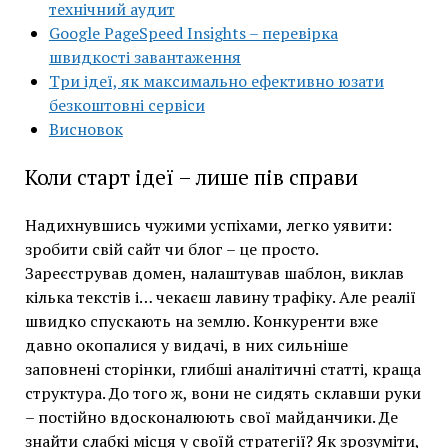
технічний аудит
Google PageSpeed Insights – перевірка
швидкості завантаження
Три ідеї, як максимально ефективно юзати
безкоштовні сервіси
Висновок
Коли старт ідеї – лише пів справи
Надихнувшись чужими успіхами, легко уявити:
зробити свій сайт чи блог – це просто.
Зареєстрував домен, налаштував шаблон, виклав
кілька текстів і… чекаєш лавину трафіку. Але реалії
швидко спускають на землю. Конкуренти вже
давно окопалися у видачі, в них сильніше
заповнені сторінки, глибші аналітичні статті, краща
структура. До того ж, вони не сидять склавши руки
– постійно вдосконалюють свої майданчики. Де
знайти слабкі місця у своїй стратегії? Як зрозуміти,