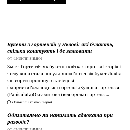
Букети з гортензій у Львові: які бувають,
скільки коштують і де замовити
ОТ ФИЛИПП ЗИМИН
Зміст:Гортензія як букетна квітка: коротка історія і
чому вона стала популярноюГортензія букет Львів:
які сорти пропонують місцеві
флористиГолландська гортензіяКущова гортензія
(Paniculata)Оксамитова (велюрова) гортензі...
Оставить комментарий
Обязательно ли нанимать адвоката при
разводе?
ОТ ФИЛИПП ЗИМИН