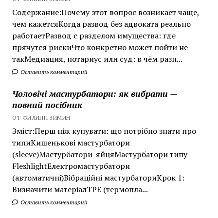
Содержание:Почему этот вопрос возникает чаще,
чем кажетсяКогда развод без адвоката реально
работаетРазвод с разделом имущества: где
прячутся рискиЧто конкретно может пойти не
такМедиация, нотариус или суд: в чём разн...
Оставить комментарий
Чоловічі мастурбатори: як вибрати —
повний посібник
ОТ ФИЛИПП ЗИМИН
Зміст:Перш ніж купувати: що потрібно знати про
типиКишенькові мастурбатори
(sleeve)Мастурбатори-яйцяМастурбатори типу
FleshlightЕлектромастурбатори
(автоматичні)Вібраційні мастурбаториКрок 1:
Визначити матеріалTPE (термопла...
Оставить комментарий