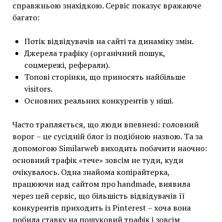
справжньою знахідкою. Сервіс показує вражаюче
багато:
Потік відвідувачів на сайті та динаміку змін.
Джерела трафіку (органічний пошук,
соцмережі, реферали).
Топові сторінки, що приносять найбільше
visitors.
Основних реальних конкурентів у ніші.
Часто трапляється, що люди впевнені: головний
ворог – це сусідній блог із подібною назвою. Та за
допомогою Similarweb виходить побачити наочно:
основний трафік «тече» зовсім не туди, куди
очікувалось. Одна знайома копірайтерка,
працюючи над сайтом про handmade, виявила
через цей сервіс, що більшість відвідувачів її
конкурентів приходить із Pinterest – хоча вона
робила ставку на пошуковий трафік і зовсім