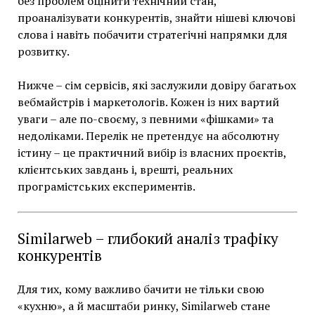
без проблем оцінити технічний стан,
проаналізувати конкурентів, знайти нішеві ключові
слова і навіть побачити стратегічні напрямки для
розвитку.
Нижче – сім сервісів, які заслужили довіру багатьох
вебмайстрів і маркетологів. Кожен із них вартий
уваги – але по-своєму, з певними «фішками» та
недоліками. Перелік не претендує на абсолютну
істину – це практичний вибір із власних проєктів,
клієнтських завдань і, врешті, реальних
програмістських експериментів.
Similarweb – глибокий аналіз трафіку
конкурентів
Для тих, кому важливо бачити не тільки свою
«кухню», а й масштаби ринку, Similarweb стане